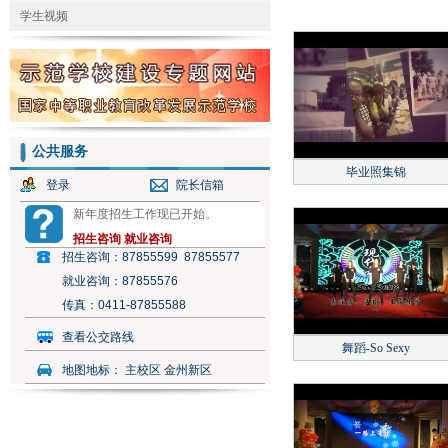
学生视频
公共服务
毕业照集锦
登录
院长信箱
新年度招生工作现已开始。
招生咨询
就业咨询
招生咨询：
87855599 87855577
就业咨询：
87855576
传真：
0411-87855588
查看公交路线
舞蹈-So Sexy
地图地标：
主校区 金州新区